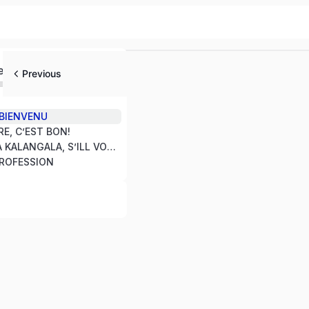
ed
Previous
 BIENVENU
RE, C’EST BON!
3. POUR ALLER A KALANGALA, S’ILL VOUS PLAIT?
PROFESSION